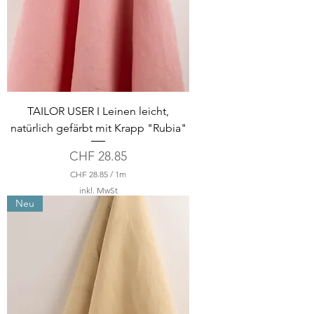
TAILOR USER I Leinen leicht,
natürlich gefärbt mit Krapp "Rubia"
Preis
CHF 28.85
CHF 28.85
/
1m
C
inkl. MwSt
H
Neu
F
2
8
.
8
5
p
r
o
1