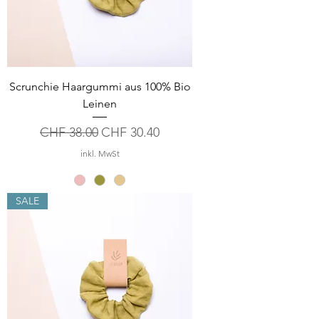
Scrunchie Haargummi aus 100% Bio
Leinen
Standardpreis
Sale-Preis
CHF 38.00
CHF 30.40
inkl. MwSt
SALE