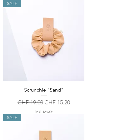
SALE
Scrunchie "Sand"
Standardpreis
Sale-Preis
CHF 19.00
CHF 15.20
inkl. MwSt
SALE