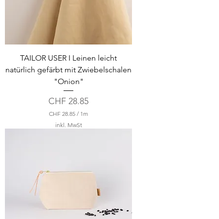
M
e
t
e
r
TAILOR USER I Leinen leicht
natürlich gefärbt mit Zwiebelschalen
"Onion"
Preis
CHF 28.85
CHF 28.85
/
1m
C
inkl. MwSt
H
F
2
8
.
8
5
p
r
o
1
M