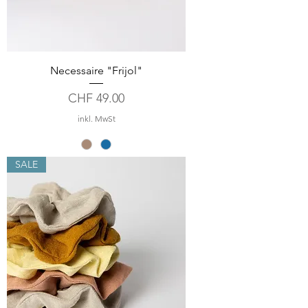
e
t
e
r
Necessaire "Frijol"
Preis
CHF 49.00
inkl. MwSt
SALE