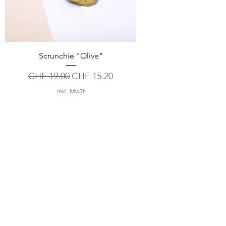
Scrunchie "Olive"
Standardpreis
Sale-Preis
CHF 19.00
CHF 15.20
inkl. MwSt
4
/
6