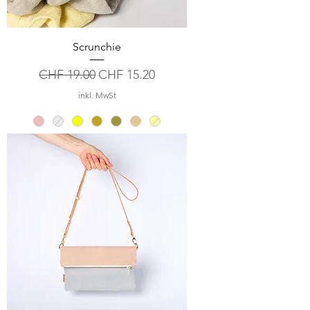
Scrunchie
Standardpreis
Sale-Preis
CHF 19.00
CHF 15.20
inkl. MwSt