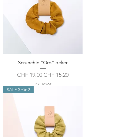
Scrunchie "Oro" ocker
Standardpreis
Sale-Preis
CHF 19.00
CHF 15.20
inkl. MwSt
SALE 3 für 2