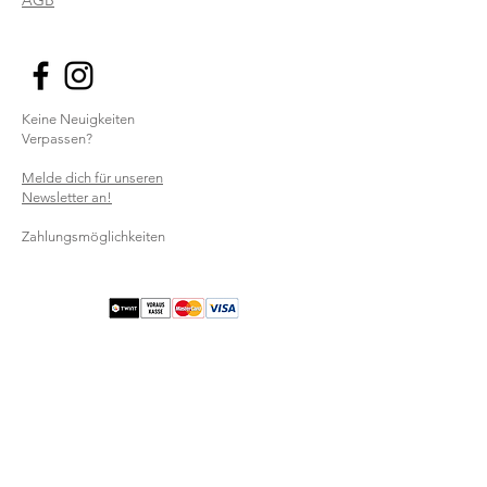
AGB
Keine Neuigkeiten
Verpassen?
Melde dich für unseren
Newsletter an!
Zahlungsmöglichkeiten
LILABLUM GmbH
Lagerplatz 27
CH-8400 Winterthur
STOREFINDER
Info@lilablum.ch