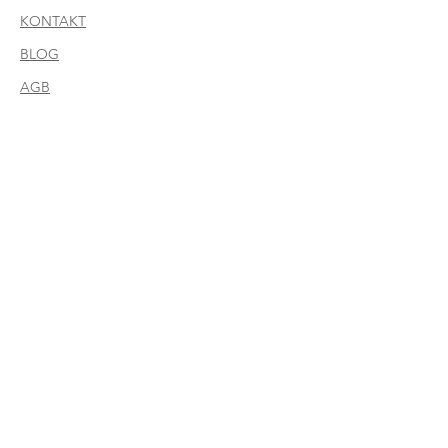
KONTAKT
BLOG
AGB
Keine Neuigkeiten
Verpassen?
Melde dich für unseren
Newsletter an!
Zahlungsmöglichkeiten
LILABLUM GmbH
Lagerplatz 27