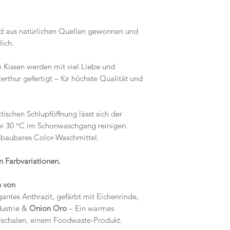
rd aus natürlichen Quellen gewonnen und
lich.
e Kissen werden mit viel Liebe und
terthur gefertigt – für höchste Qualität und
ktischen Schlupföffnung lässt sich der
 30 °C im Schonwaschgang reinigen.
bbaubares Color-Waschmittel.
en Farbvariationen.
on von
antes Anthrazit, gefärbt mit Eichenrinde,
ustrie &
Onion Oro
– Ein warmes
schalen, einem Foodwaste-Produkt.