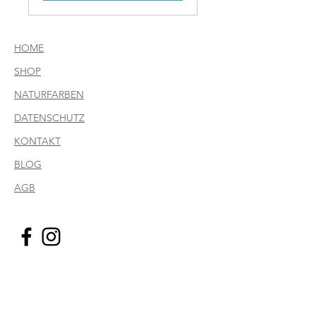
HOME
SHOP
NATURFARBEN
DATENSCHUTZ
KONTAKT
BLOG
AGB
Keine Neuigkeiten
Verpassen?
Melde dich für unseren
Newsletter an!