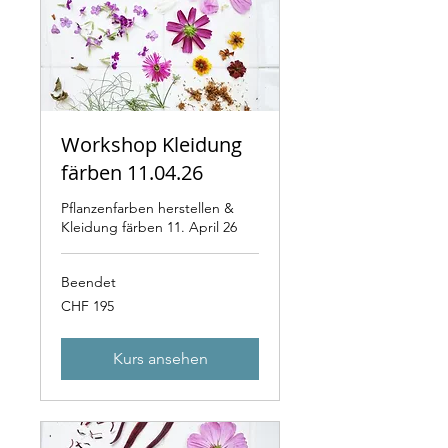
Workshop Kleidung
färben 11.04.26
Pflanzenfarben herstellen &
Kleidung färben 11. April 26
Beendet
195
CHF 195
Schweizer
Franken
Kurs ansehen