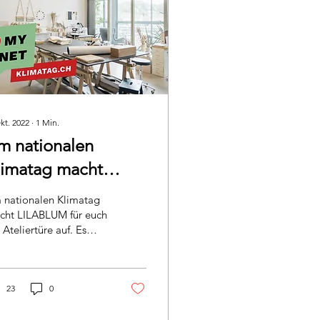
kt. 2022
∙
1
Min.
m nationalen
limatag macht
ILABLUM für euch
 nationalen Klimatag
e Ateliertüre auf.
cht LILABLUM für euch
 Ateliertüre auf. Es
bt Workshops und 20%
f dass gesamte
ablum Sortiment.
23
0