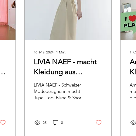
16. Mai 2024
∙
1
Min.
1. O
LIVIA NAEF - macht
A
t
Kleidung aus
K
f
unserem
L
LIVIA NAEF - Schweizer
Am
Pflanzengefärbten
di
Modedesignerin macht
ma
Jupe, Top, Bluse & Shorts
die
Onion Oro Bio
aus unserem
gi
Baumwoll Stoff
Pflanzengefärbten Onion
au
Oro Bio Baumwoll Stoff
Lil
25
0