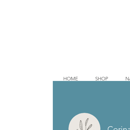
HOME
SHOP
N
Corin