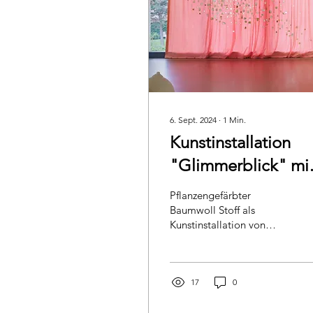
6. Sept. 2024
∙
1
Min.
Kunstinstallation
"Glimmerblick" mi
Lilablum Rubia Stof
Pflanzengefärbter
Bio Baumwollstoff
Baumwoll Stoff als
Kunstinstallation von
pflanzlich gefärbt.
Schweizer Künstle Isabelle
Krieg, Ausstellung Active
Hope im Haus für Kunst
Uri.
17
0